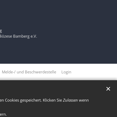
g
zdiözese Bamberg e.V.
Melde-/ und Beschwerdestelle
Login
✕
n Cookies gespeichert. Klicken Sie
Zulassen
wenn
ern.